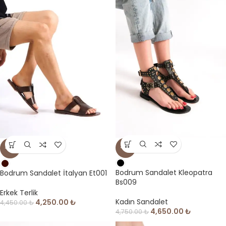
-2%
-4%
Bodrum Sandalet Kleopatra
Bodrum Sandalet İtalyan Et001
Bs009
Erkek Terlik
Kadın Sandalet
4,250.00
₺
4,450.00
₺
4,650.00
₺
4,750.00
₺