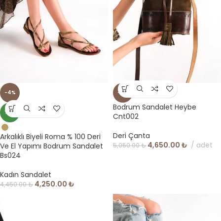
-4%
-8%
Bodrum Sandalet Heybe
YENI
Cnt002
Deri Çanta
Arkalıklı Biyeli Roma % 100 Deri
4,650.00
₺
adet
5,050.00
₺
Ve El Yapımı Bodrum Sandalet
Bs024
Kadın Sandalet
4,250.00
₺
4,450.00
₺