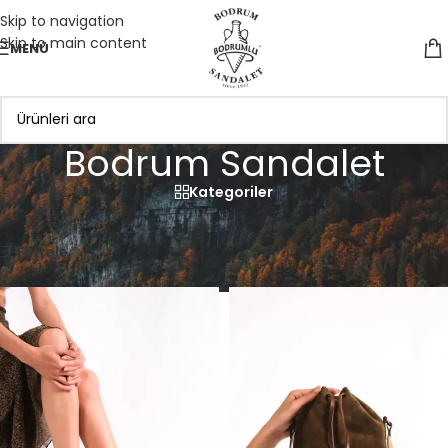
Skip to navigation
Skip to main content
MENÜ
Bodrum Sandalet
Kategoriler
Anasayfa
»
Bodrum Sandalet
7 sonucun tümü gösteriliyor
Filtrele