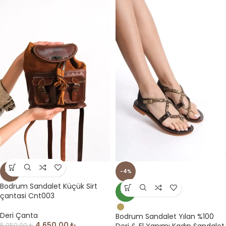
-8%
-4%
Bodrum Sandalet Küçük Sirt
YENI
çantasi Cnt003
Deri Çanta
Bodrum Sandalet Yılan %100
4,650.00
₺
5,050.00
₺
Deri & El Yapımı Kadın Sandalet