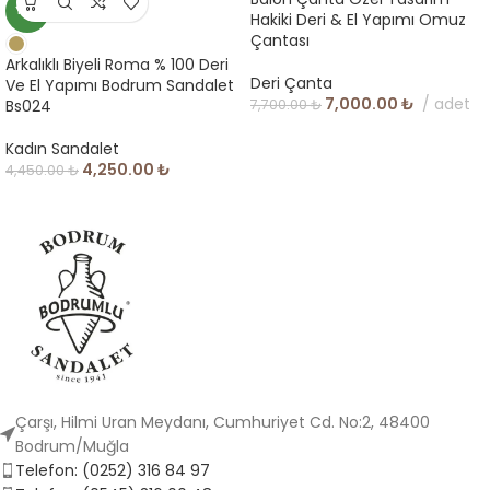
YENI
Hakiki Deri & El Yapımı Omuz
Çantası
Arkalıklı Biyeli Roma % 100 Deri
Deri Çanta
Ve El Yapımı Bodrum Sandalet
7,000.00
₺
adet
7,700.00
₺
Bs024
Kadın Sandalet
4,250.00
₺
4,450.00
₺
Çarşı, Hilmi Uran Meydanı, Cumhuriyet Cd. No:2, 48400
Bodrum/Muğla
Telefon: (0252) 316 84 97