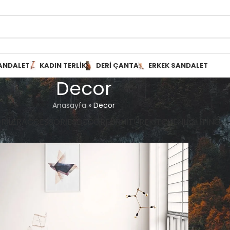
ANDALET
KADIN TERLIK
DERI ÇANTA
ERKEK SANDALET
Decor
Anasayfa
»
Decor
RILER
ACCESSORIES
DECOR
FURNITURE
KITCHEN
LIGHTING