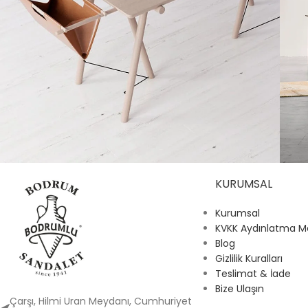
KURUMSAL
Et vestibulum quis a suspendisse
Decor
R
Kurumsal
KVKK Aydınlatma M
Blog
Gizlilik Kuralları
Teslimat & İade
Bize Ulaşın
Çarşı, Hilmi Uran Meydanı, Cumhuriyet