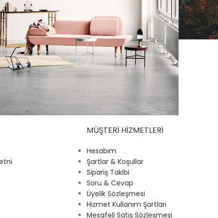
MÜŞTERI HIZMETLERI
honcus quisque sollicitudin
Decor
Hesabım
etni
Şartlar & Koşullar
Sipariş Takibi
Soru & Cevap
Üyelik Sözleşmesi
Hizmet Kullanım Şartları
Mesafeli Satış Sözleşmesi