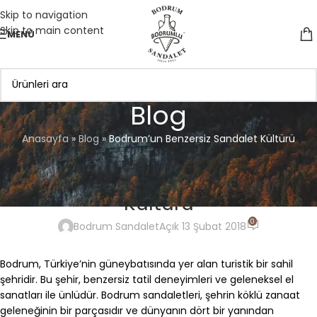
Skip to navigation
Skip to main content
MENÜ
Blog
Anasayfa
»
Blog
»
Bodrum’un Benzersiz Sandalet Kültürü
BODRUM SANDALET
Bodrum’un Benzersiz Sandalet
Kültürü
0
Bodrum Sandalet
Açık 13 Şubat 2018
Bodrum, Türkiye’nin güneybatısında yer alan turistik bir sahil
şehridir. Bu şehir, benzersiz tatil deneyimleri ve geleneksel el
sanatları ile ünlüdür. Bodrum sandaletleri, şehrin köklü zanaat
geleneğinin bir parçasıdır ve dünyanın dört bir yanından