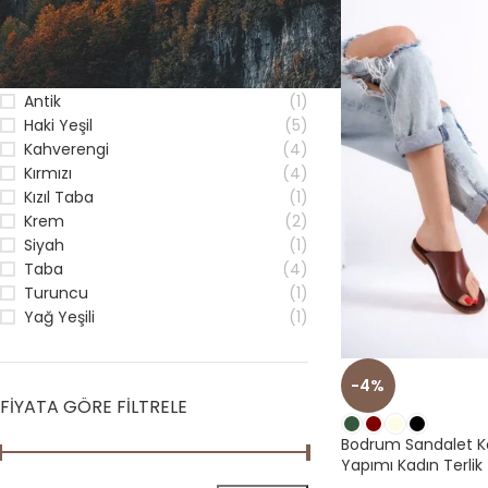
RENK
Antik
(1)
Haki Yeşil
(5)
Kahverengi
(4)
Kırmızı
(4)
Kızıl Taba
(1)
Krem
(2)
Siyah
(1)
Taba
(4)
Turuncu
(1)
Yağ Yeşili
(1)
-4%
FIYATA GÖRE FILTRELE
Bodrum Sandalet Ko
Yapımı Kadın Terlik