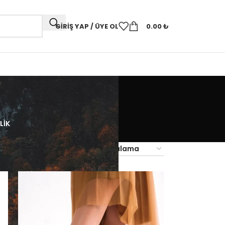
GIRIŞ YAP / ÜYE OL
0.00
₺
T
LIK
18
24