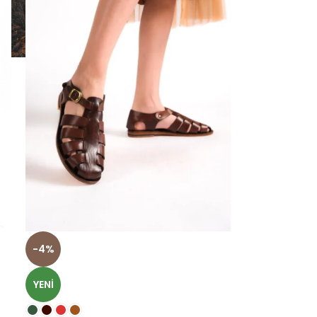
-4%
YENI