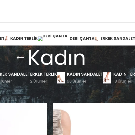
ET
KADIN TERLIK
DERI ÇANTA
ERKEK SANDALE
Kadın
KEK SANDALET
ERKEK TERLIK
KADIN SANDALET
KADIN TER
Ürünler
2 Ürünler
50 Ürünler
18 Ürünler
Göster
9
12