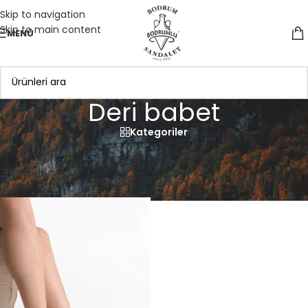
Skip to navigation
Skip to main content
MENÜ
Deri babet
Kategoriler
Anasayfa
»
Deri babet
Tek bir sonuç gösteriliyor
Filtrele